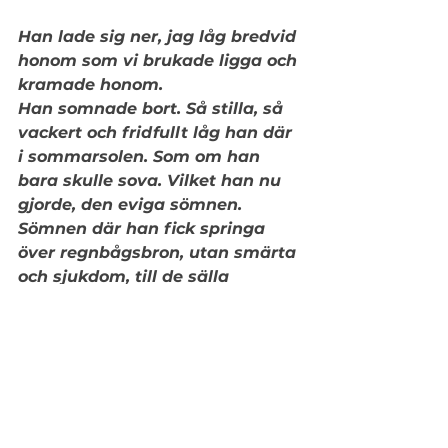
Han lade sig ner, jag låg bredvid 
honom som vi brukade ligga och 
kramade honom.
Han somnade bort. Så stilla, så 
vackert och fridfullt låg han där 
i sommarsolen. Som om han 
bara skulle sova. Vilket han nu 
gjorde, den eviga sömnen. 
Sömnen där han fick springa 
över regnbågsbron, utan smärta 
och sjukdom, till de sälla 
jaktmarkerna.
Olympus, vår gulliga, trogna, 
kärleksfulla, små knasiga, 
älskade hund du fattas oss. Du 
var unik och kommer alltid att 
finnas i våra hjärtan 💔♥️