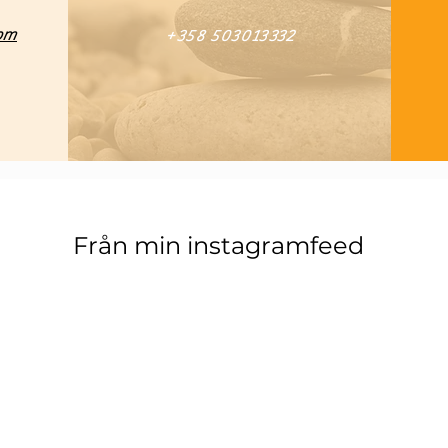
om
+358 503013332
Från min instagramfeed