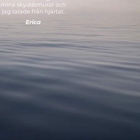
mina skyddsmurar och
jag talade från hjärtat.
Erica