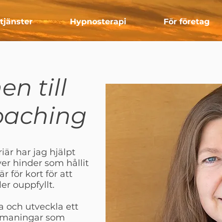
tjänster
Hypnosterapi
För företag
n till
oaching
är har jag hjälpt
r hinder som hållit
är för kort för att
ler ouppfyllt.
ra och utveckla ett
utmaningar som