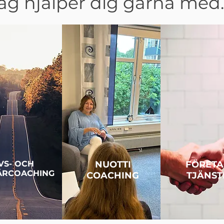
ag hjälper dig gärna med..
IVS- OCH
NUOTTI
FÖRETA
ÄRCOACHING
COACHING
TJÄNST