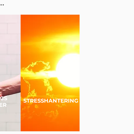
.
GS
STRESSHANTERING
ER