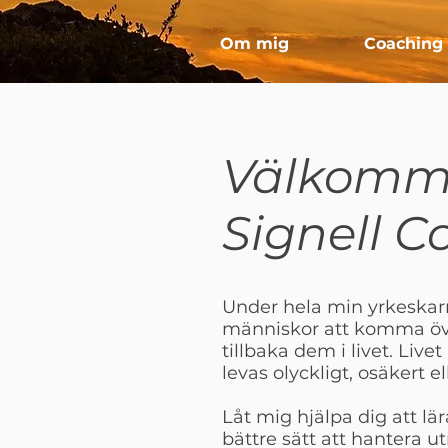
Om mig
Coaching 
Välkomme
Signell C
Under hela min yrkeskarri
människor att komma öve
tillbaka dem i livet. Livet 
levas olyckligt, osäkert el
Låt mig hjälpa dig att lä
bättre sätt att hantera 