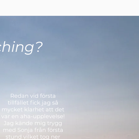
ching?
Redan vid första
tillfället fick jag så
mycket klarhet att det
var en aha-upplevelse!
Jag kände mig trygg
med Sonja från första
stund vilket tog ner