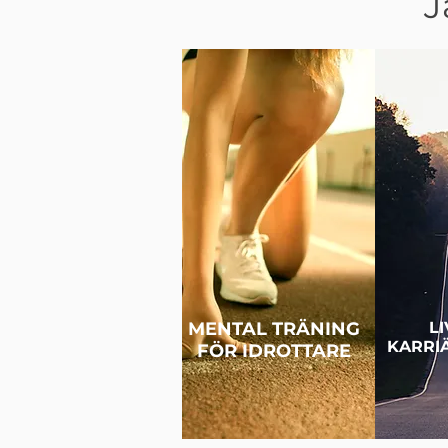
J
MENTAL TRÄNING
L
KARRI
FÖR IDROTTARE